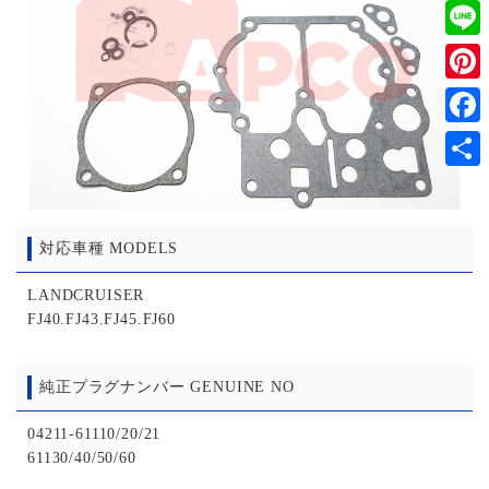
Twitt
Line
Pinter
Faceb
共
有
対応車種 MODELS
LANDCRUISER
FJ40.FJ43.FJ45.FJ60
純正プラグナンバー GENUINE NO
04211-61110/20/21
61130/40/50/60