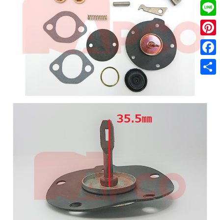
Twitt
Line
Pinter
Faceb
共
有