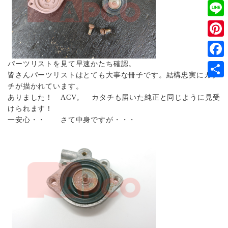
Twitt
Line
Pinter
パーツリストを見て早速かたち確認。
Faceb
皆さんパーツリストはとても大事な冊子です。結構忠実にカタ
共
チが描かれています。
ありました！ ACV。 カタチも届いた純正と同じように見受
有
けられます！
一安心・・ さて中身ですが・・・