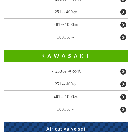
251～400㏄
401～1000㏄
1001㏄～
KAWASAKI
～250㏄ その他
251～400㏄
401～1000㏄
1001㏄～
Air cut valve set