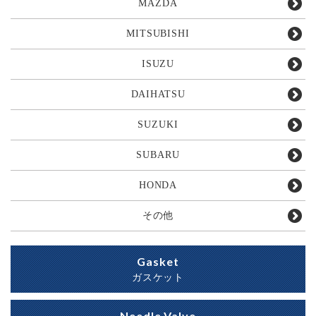
MAZDA
MITSUBISHI
ISUZU
DAIHATSU
SUZUKI
SUBARU
HONDA
その他
Gasket
ガスケット
Needle Valve