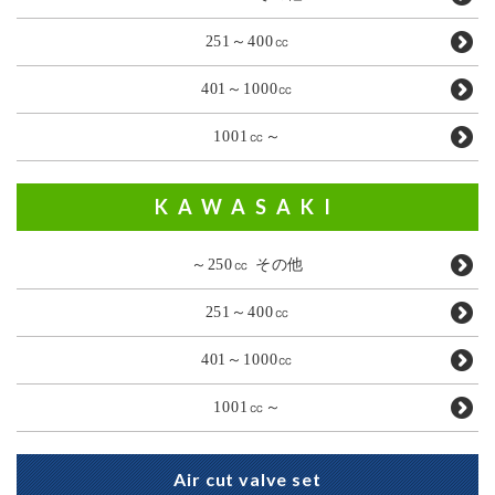
251～400㏄
401～1000㏄
1001㏄～
KAWASAKI
～250㏄ その他
251～400㏄
401～1000㏄
1001㏄～
Air cut valve set