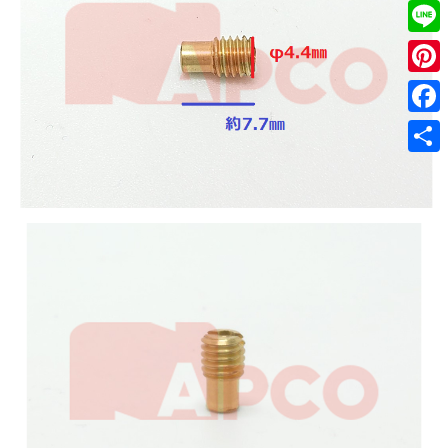
Twitt
Line
Pinter
Faceb
共
有