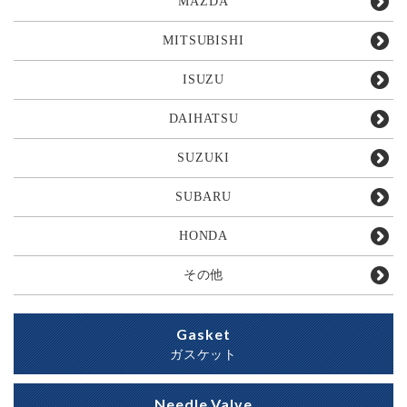
MAZDA
MITSUBISHI
ISUZU
DAIHATSU
SUZUKI
SUBARU
HONDA
その他
Gasket
ガスケット
Needle Valve