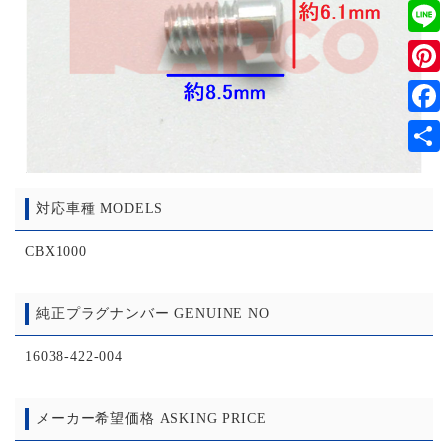
Twitt
Line
Pinter
Faceb
共
有
対応車種 MODELS
CBX1000
純正プラグナンバー GENUINE NO
16038-422-004
メーカー希望価格 ASKING PRICE