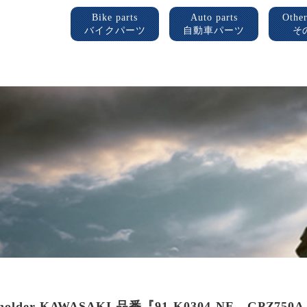
Bike parts
Auto parts
Other
バイクパーツ
自動車パーツ
そ
t holder KAWASAKI 品番『91-K0304-NE GPZ75