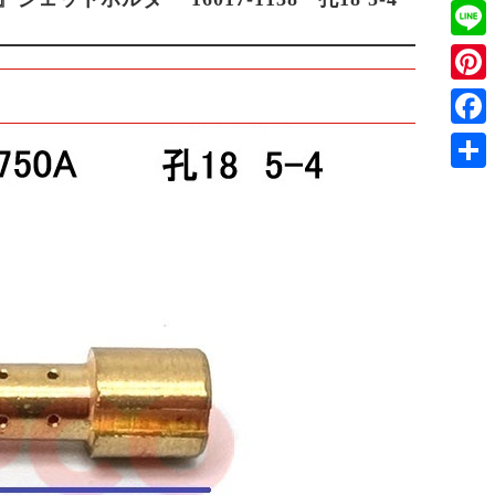
Twitt
Line
Pinte
Face
共
有