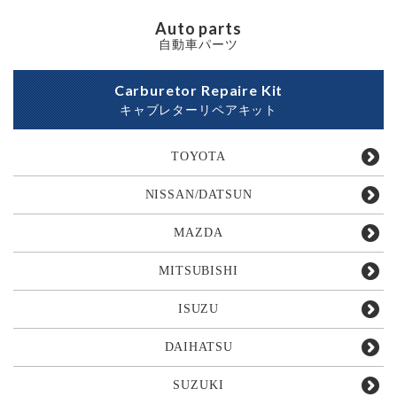
Auto parts
自動車パーツ
Carburetor Repaire Kit
キャブレターリペアキット
TOYOTA
NISSAN/DATSUN
MAZDA
MITSUBISHI
ISUZU
DAIHATSU
SUZUKI