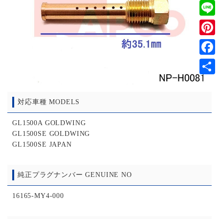
Twitt
Line
Pinter
Faceb
共
有
対応車種 MODELS
GL1500A GOLDWING
GL1500SE GOLDWING
GL1500SE JAPAN
純正プラグナンバー GENUINE NO
16165-MY4-000