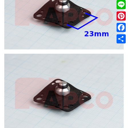
Twitt
Line
Pinter
Faceb
共
有