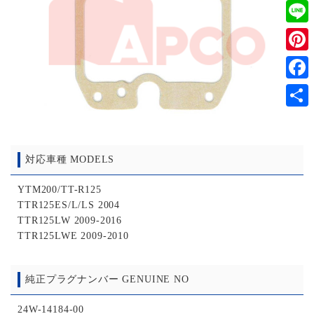
Twitt
Line
Pinter
Faceb
共
有
対応車種 MODELS
YTM200/TT-R125
TTR125ES/L/LS 2004
TTR125LW 2009-2016
TTR125LWE 2009-2010
純正プラグナンバー GENUINE NO
24W-14184-00