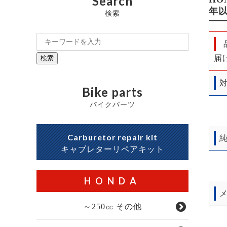
Search
年
検索
届
検索
対
Bike parts
バイクパーツ
Carburetor repair kit
純
キャブレターリペアキット
HONDA
メ
～250㏄ その他