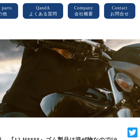
 parts
QandA
Company
Contact
の他
よくある質問
会社概要
お問合せ
わり 『12-H****』ゴム製品は混ぜ物なので50