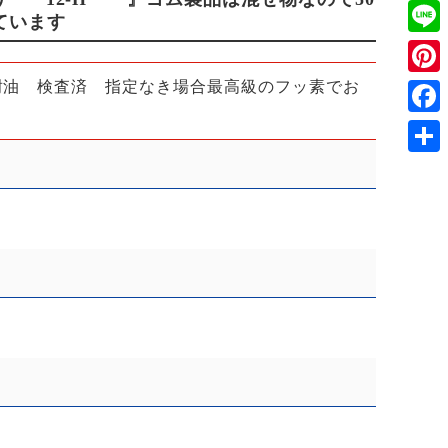
Twitt
ています
Line
』耐熱・耐油 検査済 指定なき場合最高級のフッ素でお
Pinte
Face
共
有