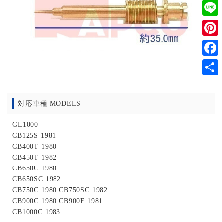
Twitt
Line
Pinter
Faceb
共
有
対応車種 MODELS
GL1000
CB125S 1981
CB400T 1980
CB450T 1982
CB650C 1980
CB650SC 1982
CB750C 1980 CB750SC 1982
CB900C 1980 CB900F 1981
CB1000C 1983