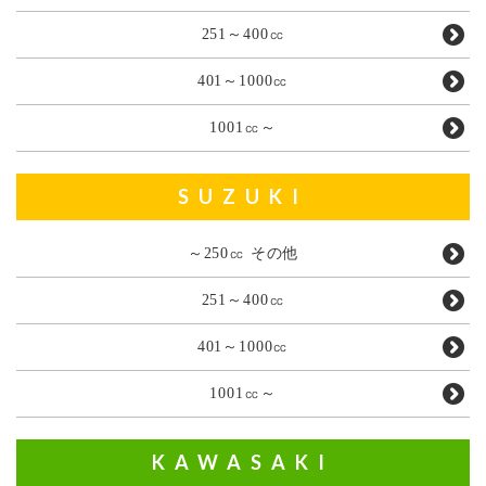
251～400㏄
401～1000㏄
1001㏄～
SUZUKI
～250㏄ その他
251～400㏄
401～1000㏄
1001㏄～
KAWASAKI