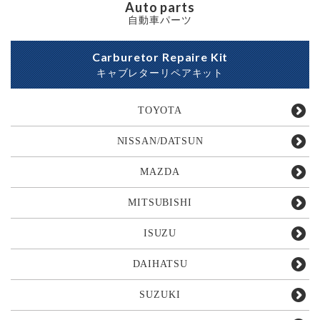
Auto parts
自動車パーツ
Carburetor Repaire Kit
キャブレターリペアキット
TOYOTA
NISSAN/DATSUN
MAZDA
MITSUBISHI
ISUZU
DAIHATSU
SUZUKI