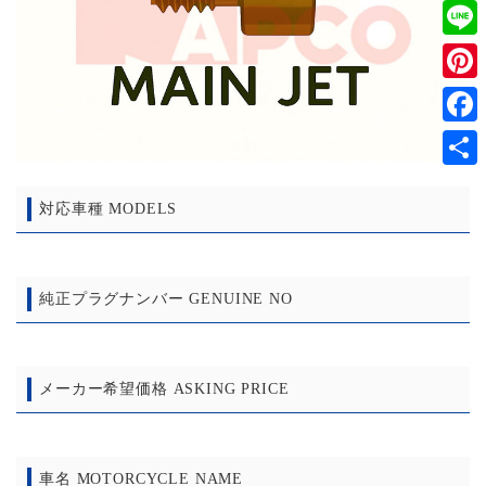
Twitt
Line
Pinter
Faceb
共
対応車種 MODELS
有
純正プラグナンバー GENUINE NO
メーカー希望価格 ASKING PRICE
車名 MOTORCYCLE NAME