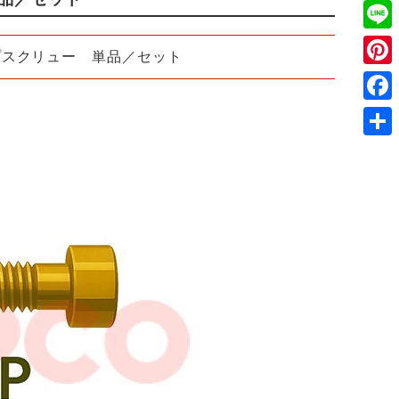
Twitt
Line
トップスクリュー 単品／セット
Pinte
Face
共
有