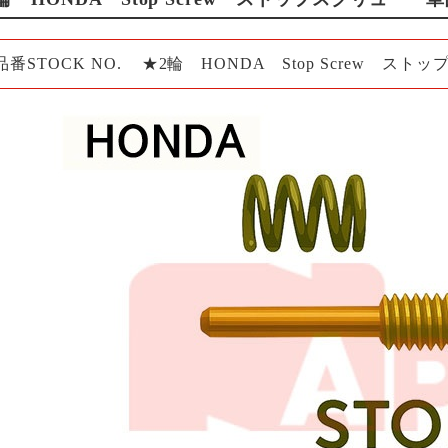
品番STOCK NO.
★2輪 HONDA Stop Screw ス