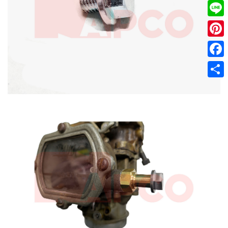
Twitt
Line
Pinter
Faceb
共
有