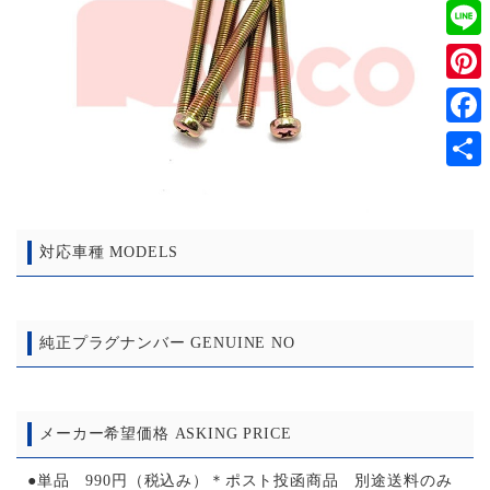
Twitt
Line
Pinter
Faceb
共
有
対応車種 MODELS
純正プラグナンバー GENUINE NO
メーカー希望価格 ASKING PRICE
●単品 990円（税込み）＊ポスト投函商品 別途送料のみ