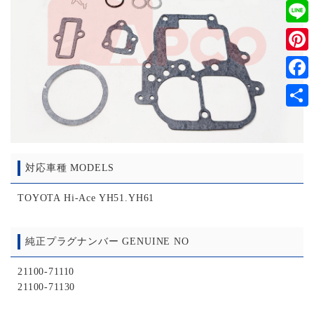
Twitt
Line
Pinter
Faceb
共
有
対応車種 MODELS
TOYOTA Hi-Ace YH51.YH61
純正プラグナンバー GENUINE NO
21100-71110
21100-71130