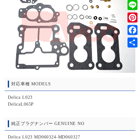
Twitt
Line
Pinter
Faceb
共
有
対応車種 MODELS
Delica L023
DelicaL065P
純正プラグナンバー GENUINE NO
Delica L023 MD060324-MD060327