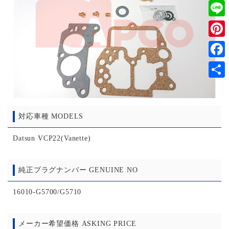
Twitt
Line
Pinter
Faceb
共
有
対応車種 MODELS
Datsun VCP22(Vanette)
純正プラグナンバー GENUINE NO
16010-G5700/G5710
メーカー希望価格 ASKING PRICE