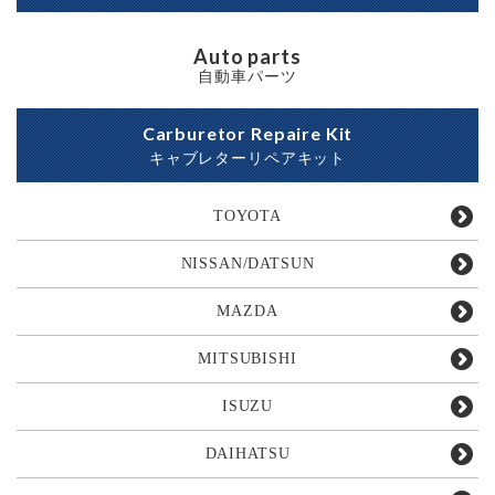
Auto parts
自動車パーツ
Carburetor Repaire Kit
キャブレターリペアキット
TOYOTA
NISSAN/DATSUN
MAZDA
MITSUBISHI
ISUZU
DAIHATSU