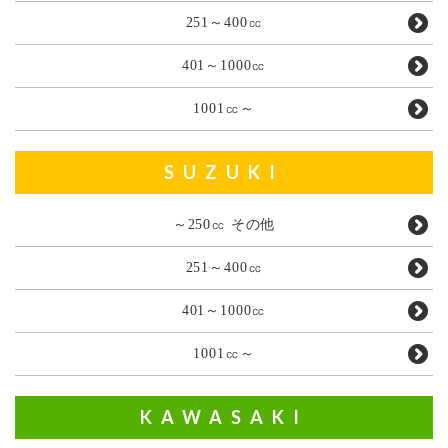
251～400㏄
401～1000㏄
1001㏄～
SUZUKI
～250㏄ その他
251～400㏄
401～1000㏄
1001㏄～
KAWASAKI