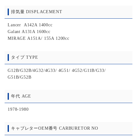
排気量 DISPLACEMENT
Lancer A142A 1400cc
Galant A131A 1600cc
MIRAGE A151A/ 155A 1200cc
タイプ TYPE
G12B/G32B/4G32/4G33/ 4G51/ 4G52/G11B/G33/
G51B/G52B
年代 AGE
1978-1980
キャブレターOEM番号 CARBURETOR NO