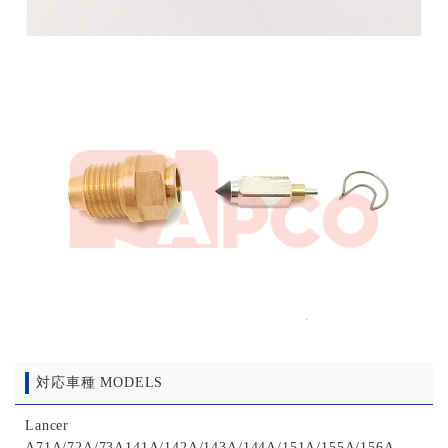
対応車種 MODELS
Lancer
A71A/72A/73A141A/142A/143A/144A/151A/155A/156A