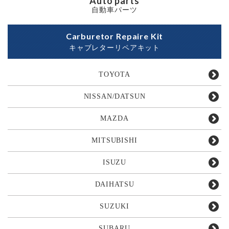
Auto parts
自動車パーツ
Carburetor Repaire Kit
キャブレターリペアキット
TOYOTA
NISSAN/DATSUN
MAZDA
MITSUBISHI
ISUZU
DAIHATSU
SUZUKI
SUBARU