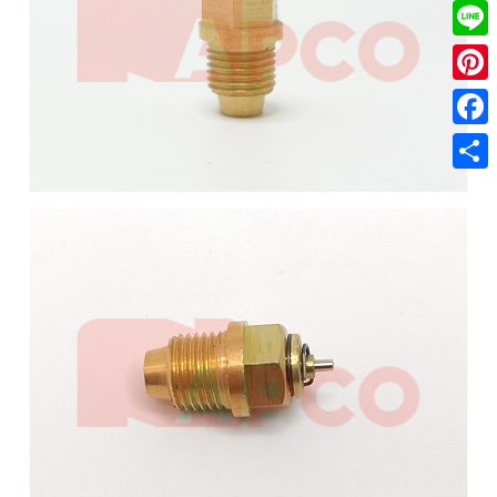
Twitt
Line
Pinter
Faceb
共
有