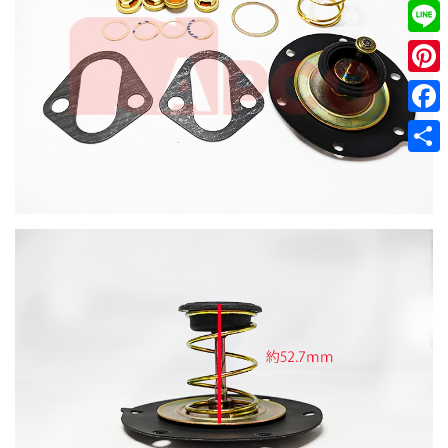
Twitt
Line
Pinter
Faceb
共
有