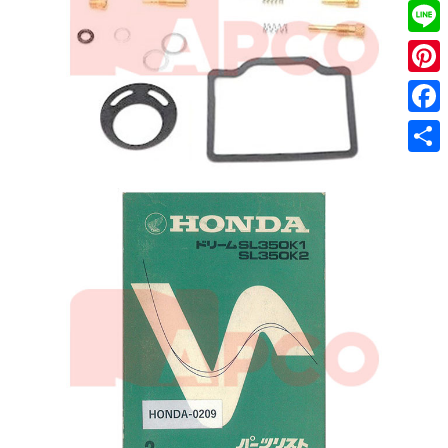
Twitt
Line
Pinter
Faceb
共
有